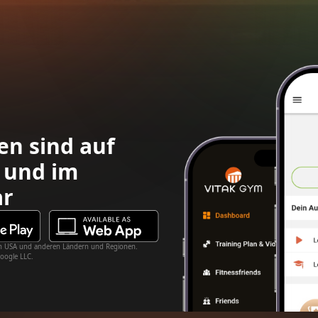
en sind auf
 und im
ar
 den USA und anderen Ländern und Regionen.
oogle LLC.