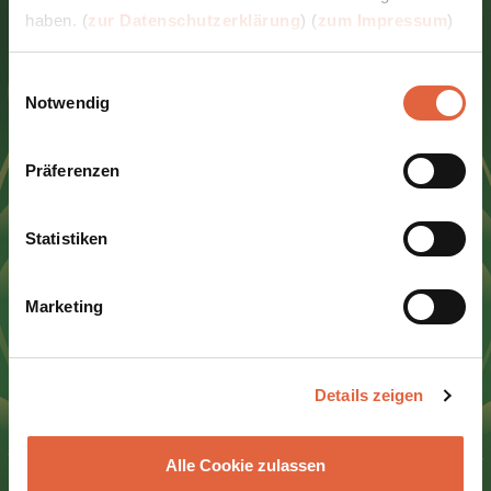
haben. (
zur Datenschutzerklärung
) (
zum Impressum
)
Einwilligungsauswahl
Notwendig
Learn@Home
Präferenzen
Premium
Statistiken
Lernen Sie so viel Sie wollen mit
Marketing
Learn@Home Premium. Erhalten Sie
Zugriff auf alle Ausbildungen die
wir derzeit anbieten.
Details zeigen
Alle Cookie zulassen