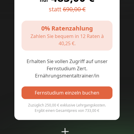
nur
statt
690,00 €
0% Ratenzahlung
Zahlen Sie bequem in 12 Raten à
40,25 €.
Erhalten Sie vollen Zugriff auf unser
Fernstudium Zert.
Ernährungsmentaltrainer/in
Fernstudium einzeln buchen
Zuzüglich 250,00 € exklusive Lehrgangskosten.
Ergibt einen Gesamtpreis von 733,00 €