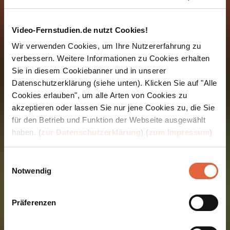
erfolgreich zu absolvieren.
Video-Fernstudien.de nutzt Cookies!
Wir verwenden Cookies, um Ihre Nutzererfahrung zu
verbessern. Weitere Informationen zu Cookies erhalten
Sie in diesem Cookiebanner und in unserer
Wie gehen Sie nun am Besten
Datenschutzerklärung (siehe unten). Klicken Sie auf "Alle
vor um den
Cookies erlauben", um alle Arten von Cookies zu
Bildungsgutschein zu
akzeptieren oder lassen Sie nur jene Cookies zu, die Sie
für den Betrieb und Funktion der Webseite ausgewählt
erhalten und Ihre
haben. (
zur Datenschutzerklärung
) (
zum Impressum
)
Weiterbildung zu starten?
Einwilligungsauswahl
Notwendig
#1 KONTAKTAUFNAHME MIT
Präferenzen
UNSEREN
BILDUNGSBERATER/INNEN