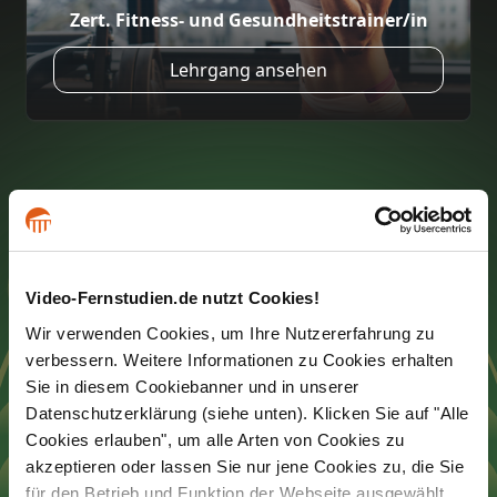
Zert. Fitness- und Gesundheitstrainer/in
Lehrgang ansehen
Video-Fernstudien.de nutzt Cookies!
Wir verwenden Cookies, um Ihre Nutzererfahrung zu
Learn@Home
verbessern. Weitere Informationen zu Cookies erhalten
Sie in diesem Cookiebanner und in unserer
Premium
Datenschutzerklärung (siehe unten). Klicken Sie auf "Alle
Cookies erlauben", um alle Arten von Cookies zu
akzeptieren oder lassen Sie nur jene Cookies zu, die Sie
Lernen Sie so viel Sie wollen mit
für den Betrieb und Funktion der Webseite ausgewählt