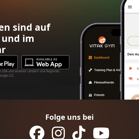
en sind auf
 und im
ar
 den USA und anderen Ländern und Regionen.
oogle LLC.
Folge uns bei