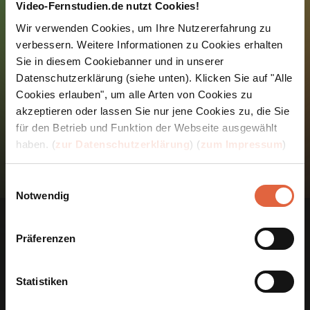
Video-Fernstudien.de nutzt Cookies!
Wir verwenden Cookies, um Ihre Nutzererfahrung zu
Telefon
verbessern. Weitere Informationen zu Cookies erhalten
Sie in diesem Cookiebanner und in unserer
Datenschutzerklärung (siehe unten). Klicken Sie auf "Alle
Ich bestätige die
Datenschutzerklärung
gelesen
Cookies erlauben", um alle Arten von Cookies zu
und verstanden zu haben.
akzeptieren oder lassen Sie nur jene Cookies zu, die Sie
für den Betrieb und Funktion der Webseite ausgewählt
JETZT KOSTENLOS ANFORDERN
haben. (
zur Datenschutzerklärung
) (
zum Impressum
)
Einwilligungsauswahl
Notwendig
Unsere Fernstudien sind
Präferenzen
auf dem Smartphone und
Statistiken
im Browser verfügbar